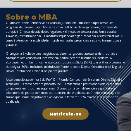
Sobre o MBA
O MBA em Novas Tendências da Atuação Jurídica em Tribunais Superiores é um
programa de pós-graduação lato sensu com 360 horas de carga horária, 18 meses de
duração (12 meses de atividades regulares + 6 meses de acesso à plataforma e aulas
gravadas), estruturado em 11 módulos sequenciais organizados em 4 fases temáticas. O
curso é oferecido na modalidade híbrida com aulas presenciais e ao vivo transmitidas e
gravadas.
O programa é voltado para magistrados, desembargadores, assessores de tribunais e
advogados com atuação ou interesse em prática perante tribunais superiores. A
abordagem equilibra fundamentos constitucionais sólidos (50%) com prática processual e
estratégica (50%), incluindo módulos de fronteira sobre Direito Constitucional Digital e
uso de inteligência artificial na prática jurídica.
A coordenação acadêmica é do Prof. Dr. Ricardo Campos, referência em Direito Digital e
Tecnologia. O corpo docente proposto inclui acadêmicos e profissionais com experiência
comprovada em tribunais superiores. O curso conta com diferenciais significativos:
laboratório de prática com moot court, oficina de IA aplicada ao Direito, composição de
turma que reúne magistrados e advogados, e formato 100% remoto sem sacrifício de
qualidade.
Matricule-se