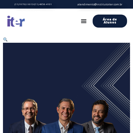
(11) 99762-9613/(11) 4858-4101
atendimento@institutoiter.com.br
Área de
Alunos