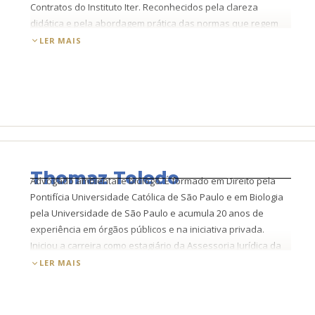
Contratos do Instituto Iter. Reconhecidos pela clareza
didática e pela abordagem prática das normas que regem
as contratações públicas, com vasta experiência em
LER MAIS
consultoria, docência e produção acadêmica na área.
Thomaz Toledo
Advogado ambiental e biólogo. É formado em Direito pela
Pontifícia Universidade Católica de São Paulo e em Biologia
pela Universidade de São Paulo e acumula 20 anos de
experiência em órgãos públicos e na iniciativa privada.
Iniciou a carreira como estagiário da Assessoria Jurídica da
CETESB (2000-2003). Após se formar, foi assessor técnico do
LER MAIS
Ministério do Meio Ambiente, onde trabalhou com unidades
de conservação, combate à biopirataria e uso do patrimônio
genético. No IBAMA, foi servidor concursado por 10 anos,