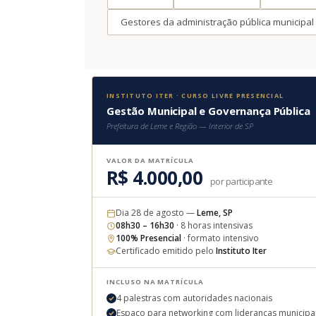
Gestores da administração pública municipal
INSTITUTO ITER · CURSO LIVRE PRESENCIAL
Gestão Municipal e Governança Pública
Prefeitura de Leme e Região — Interior de SP
VALOR DA MATRÍCULA
R$ 4.000,00
por participante
Dia 28 de agosto —
Leme, SP
08h30 – 16h30
· 8 horas intensivas
100% Presencial
· formato intensivo
Certificado emitido pelo
Instituto Iter
INCLUSO NA MATRÍCULA
4 palestras com autoridades nacionais
Espaço para networking com lideranças municipa