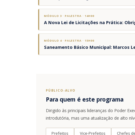
O município como protagonista da federação
MÓDULO 3 · PALESTRA · 14H00
A Nova Lei de Licitações na Prática: Obr
Ética e integridade na gestão
Responsabilidade fiscal na prática
Infraestrutura: interfaces e competências municipa
MÓDULO 4 · PALESTRA · 15H00
Saneamento Básico Municipal: Marcos Le
Gestão ambiental e licenciamento
Recursos hídricos e drenagem urbana
Lei 14.133/2021: estrutura e principais mudanças
Agentes de contratação: papéis e riscos
Compliance e programa de integridade
Lei 14.026/2020: o que mudou para municípios
PÚBLICO-ALVO
Para quem é este programa
Metas de universalização de água e esgoto
Licenciamento e interface com CETESB
Dirigido às principais lideranças do Poder E
introdutória, mas uma atualização de alto nív
Prefeitos
Vice-Prefeitos
Chefes d