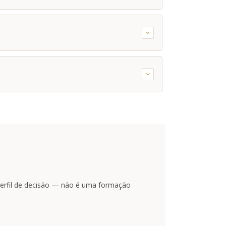
ais
)
aduais
 direta
isão
as
ados
ios vizinhos
 perfil de decisão — não é uma formação