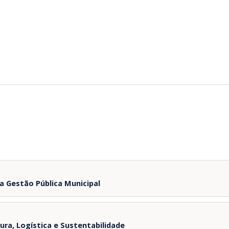
onde ocupou cargos de coordenação e foi Diretor de
Licenciamento Ambiental. Liderou ações para
aperfeiçoamento do licenciamento federal e coordenou a
análise de projetos complexos de infraestrutura. Integrou o
Ministério de Minas e Energia, onde ocupou os cargos de
Diretor de Meio Ambiente e Conselheiro Titular do CONAMA.
Nos últimos anos ocupou cargos executivos nas áreas de
sustentabilidade e meio ambiente.
a Gestão Pública Municipal
ra, Logística e Sustentabilidade