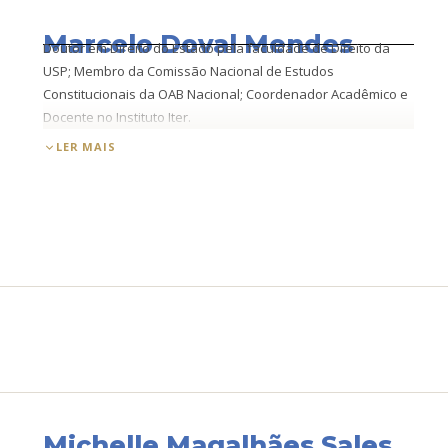
Marcelo Doval Mendes
Doutor em Direito do Estado pela faculdade de Direito da
USP; Membro da Comissão Nacional de Estudos
Constitucionais da OAB Nacional; Coordenador Acadêmico e
Docente no Instituto Iter.
LER MAIS
Michelle Magalhães Sales