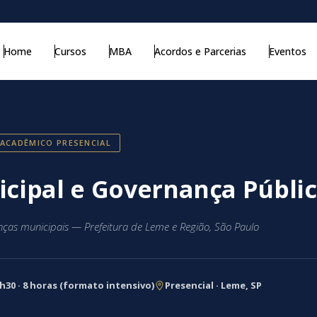
Home
Cursos
MBA
Acordos e Parcerias
Eventos
 ACADÊMICO PRESENCIAL
cipal e Governança Públi
nças municipais — Prefeitura de Leme e Região, São Paulo
6h30 · 8 horas (formato intensivo)
Presencial · Leme, SP