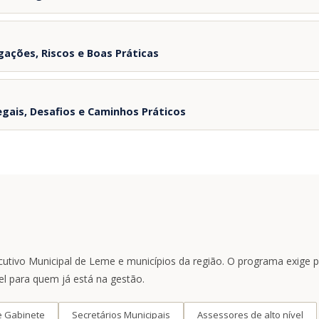
Governança pública e accountability
igações, Riscos e Boas Práticas
Legalidade, eficiência e resultados
Desafios da gestão no interior de SP
is
Mobilidade urbana e rodovias region
gais, Desafios e Caminhos Práticos
Resíduos sólidos e consórcios (PNRS
Captação de recursos federais e est
Modalidades: pregão, concorrência e
Gestão de contratos: aditivos e resc
TCU, MP e auditorias: o que saber
Regionalização: consórcios e parceri
Resíduos sólidos e drenagem integr
Diagnóstico regional: Leme e municíp
xecutivo Municipal de Leme e municípios da região. O programa exige
el para quem já está na gestão.
e Gabinete
Secretários Municipais
Assessores de alto nível